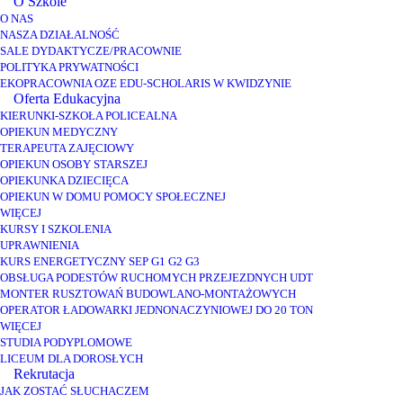
O Szkole
O NAS
NASZA DZIAŁALNOŚĆ
SALE DYDAKTYCZE/PRACOWNIE
POLITYKA PRYWATNOŚCI
EKOPRACOWNIA OZE EDU-SCHOLARIS W KWIDZYNIE
Oferta Edukacyjna
KIERUNKI-SZKOŁA POLICEALNA
OPIEKUN MEDYCZNY
TERAPEUTA ZAJĘCIOWY
OPIEKUN OSOBY STARSZEJ
OPIEKUNKA DZIECIĘCA
OPIEKUN W DOMU POMOCY SPOŁECZNEJ
WIĘCEJ
KURSY I SZKOLENIA
UPRAWNIENIA
KURS ENERGETYCZNY SEP G1 G2 G3
OBSŁUGA PODESTÓW RUCHOMYCH PRZEJEZDNYCH UDT
MONTER RUSZTOWAŃ BUDOWLANO-MONTAŻOWYCH
OPERATOR ŁADOWARKI JEDNONACZYNIOWEJ DO 20 TON
WIĘCEJ
STUDIA PODYPLOMOWE
LICEUM DLA DOROSŁYCH
Rekrutacja
JAK ZOSTAĆ SŁUCHACZEM