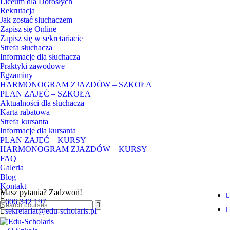
Liceum dla Dorosłych
Rekrutacja
Jak zostać słuchaczem
Zapisz się Online
Zapisz się w sekretariacie
Strefa słuchacza
Informacje dla słuchacza
Praktyki zawodowe
Egzaminy
HARMONOGRAM ZJAZDÓW – SZKOŁA
PLAN ZAJĘĆ – SZKOŁA
Aktualności dla słuchacza
Karta rabatowa
Strefa kursanta
Informacje dla kursanta
PLAN ZAJĘĆ – KURSY
HARMONOGRAM ZJAZDÓW – KURSY
FAQ
Galeria
Blog
Kontakt
Masz pytania? Zadzwoń!
606 342 197
sekretariat@edu-scholaris.pl