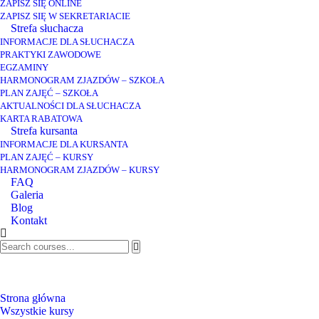
ZAPISZ SIĘ ONLINE
ZAPISZ SIĘ W SEKRETARIACIE
Strefa słuchacza
INFORMACJE DLA SŁUCHACZA
PRAKTYKI ZAWODOWE
EGZAMINY
HARMONOGRAM ZJAZDÓW – SZKOŁA
PLAN ZAJĘĆ – SZKOŁA
AKTUALNOŚCI DLA SŁUCHACZA
KARTA RABATOWA
Strefa kursanta
INFORMACJE DLA KURSANTA
PLAN ZAJĘĆ – KURSY
HARMONOGRAM ZJAZDÓW – KURSY
FAQ
Galeria
Blog
Kontakt
ZOSTAŃ TECHNIKIEM
DENTYSTYCZNYM
Strona główna
Wszystkie kursy