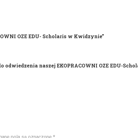
ACOWNI OZE EDU- Scholaris w Kwidzynie”
do odwiedzenia naszej EKOPRACOWNI OZE EDU-Schola
ane pola są oznaczone
*