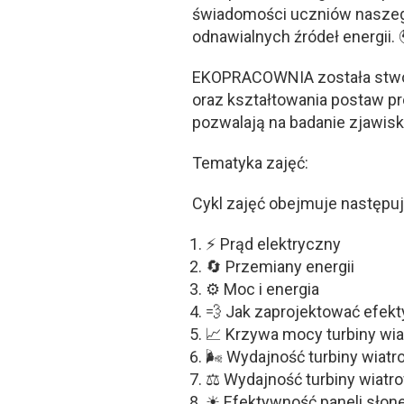
świadomości uczniów naszego
odnawialnych źródeł energii.
EKOPRACOWNIA została stwor
oraz kształtowania postaw p
pozwalają na badanie zjawisk
Tematyka zajęć:
Cykl zajęć obejmuje następuj
⚡ Prąd elektryczny
🔄 Przemiany energii
⚙ Moc i energia
💨 Jak zaprojektować efekt
📈 Krzywa mocy turbiny wia
🌬 Wydajność turbiny wiatr
⚖ Wydajność turbiny wiatrow
☀ Efektywność paneli słon