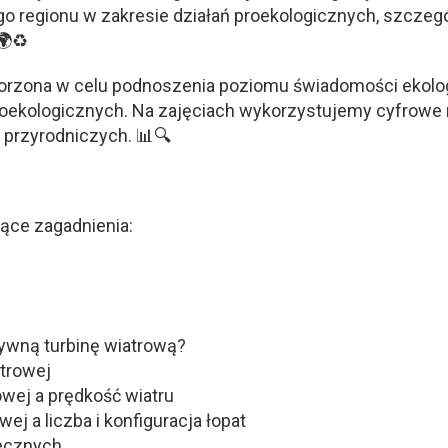
 regionu w zakresie działań proekologicznych, szczeg
 🌍♻
zona w celu podnoszenia poziomu świadomości ekologi
roekologicznych. Na zajęciach wykorzystujemy cyfrowe 
 przyrodniczych. 📊🔍
ące zagadnienia:
ywną turbinę wiatrową?
trowej
owej a prędkość wiatru
ej a liczba i konfiguracja łopat
ecznych