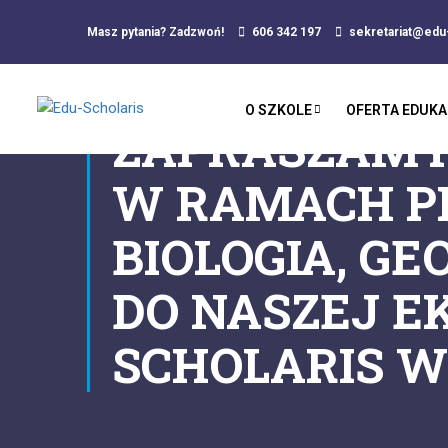
Masz pytania? Zadzwoń!
606 342 197
sekretariat@edu-
O SZKOLE
OFERTA EDUKA
ZAPRASZAMY 
W RAMACH P
BIOLOGIA, G
DO NASZEJ E
SCHOLARIS W