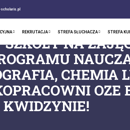
scholaris.pl
CYJNA
REKRUTACJA
STREFA SŁUCHACZA
STREFA K
SZKOŁY NA ZAJĘC
ROGRAMU NAUCZAN
EOGRAFIA, CHEMIA
KOPRACOWNI OZE 
 KWIDZYNIE!